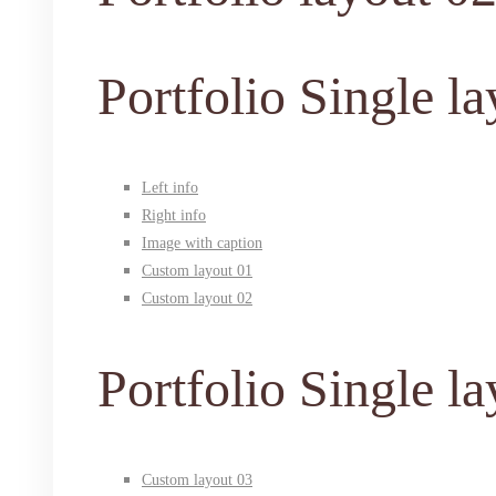
Portfolio Single l
Left info
Right info
Image with caption
Custom layout 01
Custom layout 02
Portfolio Single l
Custom layout 03