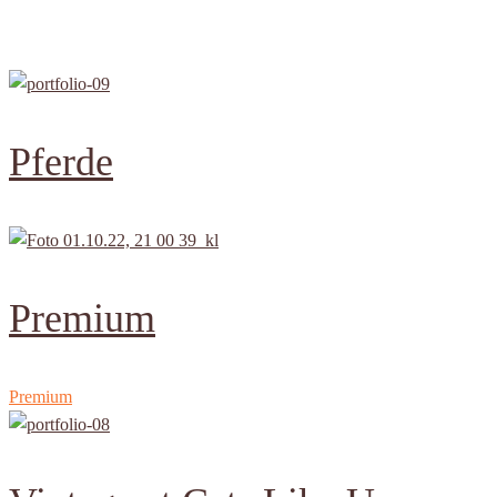
Pferde
Premium
Premium