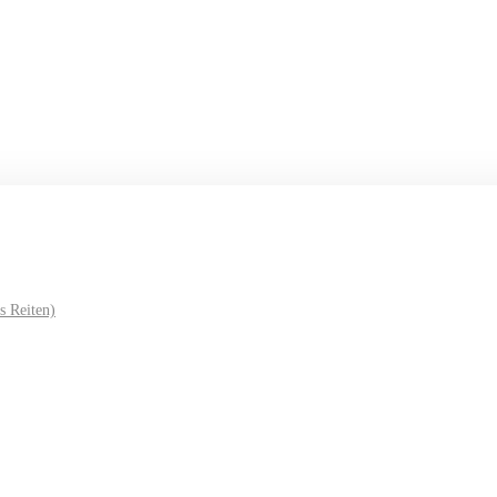
s Reiten)